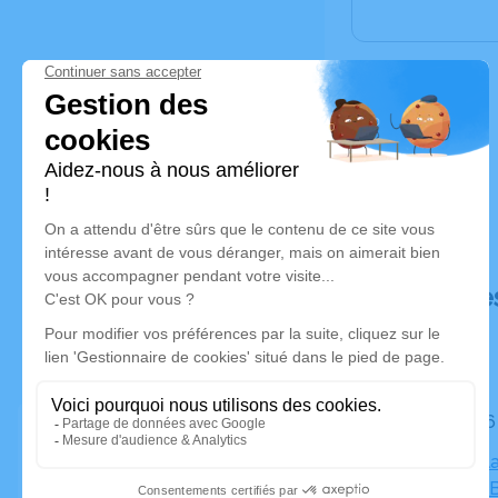
Déroulé de
Le lundi 
Église de l
44760 La B