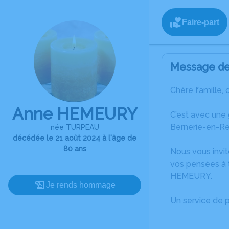
Faire-part
Message de 
Chère famille, 
Anne HEMEURY
C’est avec une
Bernerie-en-Re
née TURPEAU
décédée le 21 août 2024 à l'âge de
80 ans
Nous vous invit
vos pensées à t
HEMEURY.
Je rends hommage
Un service de 