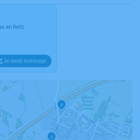
es en Retz
Je rends hommage
3
2