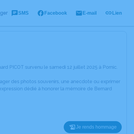
ager
SMS
Facebook
E-mail
Lien
rd PICOT survenu le samedi 12 juillet 2025 à Pornic.
rtager des photos souvenirs, une anecdote ou exprimer
'expression dédié à honorer la mémoire de Bernard
Je rends hommage