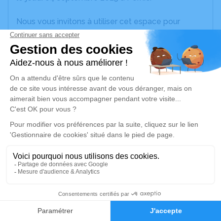
Nous vous invitons à utiliser cet espace pour
laisser vos condoléances, partager des photos
souvenirs, une anecdote ou exprimer vos pensées
à travers des poèmes ou des textes. Cet endroit
est un lieu d'expression dédié à honorer la
mémoire d’Eliane BOUTOLEAU.
Un service de plantation d’arbre hommage est
disponible ici
.
Je rends hommage
Cérémonie religieuse
lundi 08 septembre 2025 à 15h00
20
Église de d'Arthon-en-Retz de Chaumes en
Faire-part
Hommages
Retz