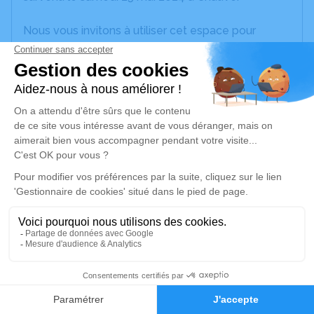
Nous vous invitons à utiliser cet espace pour
laisser vos condoléances, partager des photos
souvenirs, une anecdote ou exprimer vos pensées
à travers des poèmes ou des textes. Cet endroit
est un lieu d'expression dédié à honorer la
mémoire de Geneviève FORRÉ.
Un service de plantation d’arbre hommage est
disponible ici
.
Je rends hommage
Cérémonie religieuse
jeudi 30 mai 2024 à 10h30
1
Église de d'Arthon-en-Retz de Chaumes en
Faire-part
Hommages
Retz