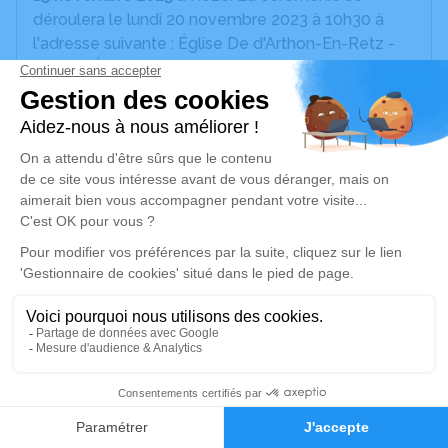
déroulera le lundi 20 novembre 2023 à 10h30 à
l'adresse suivante : Église De d'Arthon-En-Retz -
rue de l'Église - 44320 Chaumes en Retz.
Un service de plantation d’arbre hommage est
disponible ici
.
Je rends hommage
Cérémonie religieuse
lundi 20 novembre 2023 à 10h30
Église de d'Arthon-en-Retz de Chaumes en
Retz
rue de l'Église
44320 Chaumes en Retz
5
Faire-part
Hommages
Je rends hommage