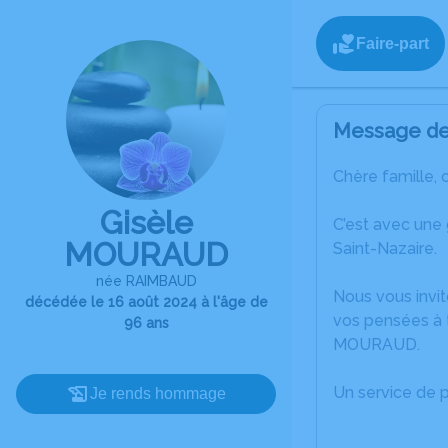
Faire-part
Message de 
Chère famille, 
Gisèle
C’est avec une
MOURAUD
Saint-Nazaire.
née RAIMBAUD
Nous vous invit
décédée le 16 août 2024 à l'âge de
vos pensées à t
96 ans
MOURAUD.
Un service de 
Je rends hommage