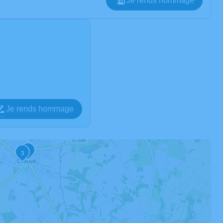
Je rends hommage
Je rends hommage
2
3