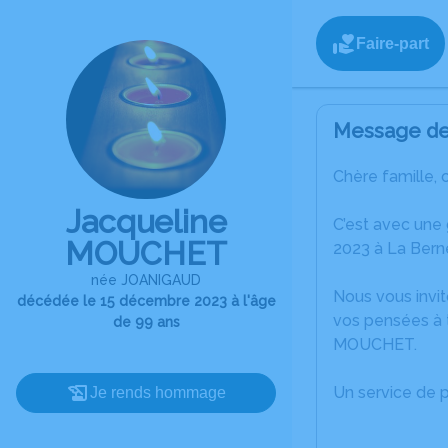
Faire-part
Message de 
Chère famille, 
Jacqueline
C’est avec une
MOUCHET
2023 à La Bern
née JOANIGAUD
Nous vous invit
décédée le 15 décembre 2023 à l'âge
vos pensées à t
de 99 ans
MOUCHET.
Un service de 
Je rends hommage