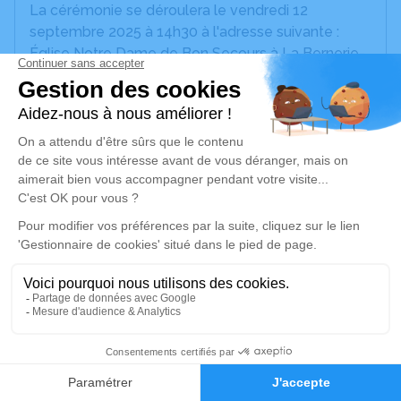
La cérémonie se déroulera le vendredi 12
septembre 2025 à 14h30 à l'adresse suivante :
Église Notre Dame de Bon Secours à La Bernerie-
en-Retz - 12, Rue Jean Duplessis - 44760 La
Bernerie-en-Retz.
Nous vous invitons à utiliser cet espace pour
laisser vos condoléances, partager des photos
souvenirs, une anecdote ou exprimer vos pensées
à travers des poèmes ou des textes. Cet endroit
est un lieu d'expression dédié à honorer la
mémoire de Jean DROGOU.
Un service de plantation d’arbre hommage est
disponible ici
.
13
Je rends hommage
Faire-part
Hommages