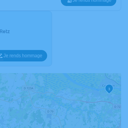
Je rends hommage
-Retz
Je rends hommage
3