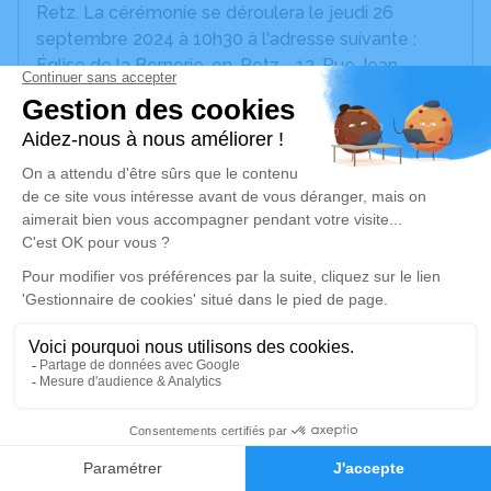
Retz. La cérémonie se déroulera le jeudi 26
septembre 2024 à 10h30 à l'adresse suivante :
Église de la Bernerie-en-Retz - 12, Rue Jean
Duplessis - 44760 La Bernerie-en-Retz.
Cet espace privé est destiné à recueillir vos
condoléances ou le souvenir d’un moment passé.
Un service de plantation d’arbre hommage est
disponible ici
.
Je rends hommage
Cérémonie religieuse
jeudi 26 septembre 2024 à 10h30
Église de La Bernerie-en-Retz
5
12, Rue Jean Duplessis
Faire-part
Hommages
44760 La Bernerie-en-Retz