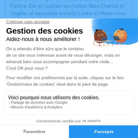
Patrice, Éric et Gaëtan, ses belles-filles Chantal et
Virginie, et ses petits enfants Louka et Melan vous
annonçent le décès de
Luc
survenu
dimanche
20
août 2023
à Nantes. La cérémonie se déroulera le
samedi 26 août 2023 à 11h30 à l'adresse suivante :
Eglise de Chéméré - 44680 Chaumes-en-Retz
(Chéméré).
Pour celles et ceux qui souhaiteraient participer à
la mise en bière, rdv au plus tard à 10h30 / 10h40
au funérarium, 18 rue du Cheval Blanc 44320
Chaumes-en-Retz
Un service de plantation d’arbre hommage est
disponible ici
.
37
Je rends hommage
Faire-part
Hommages