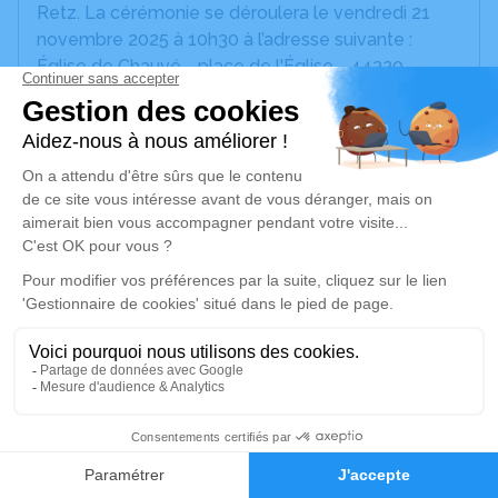
Retz. La cérémonie se déroulera le vendredi 21
novembre 2025 à 10h30 à l’adresse suivante :
Église de Chauvé - place de l'Église - 44320
Chauvé.
Nous vous invitons à utiliser cet espace pour
laisser vos condoléances, partager des photos
souvenirs, une anecdote ou exprimer vos pensées
à travers des poèmes ou des textes. Cet endroit
est un lieu d'expression dédié à honorer la
mémoire de Marie Claude COUTON.
Un service de plantation d’arbre hommage est
disponible ici
.
Je rends hommage
21
Faire-part
Hommages
Cérémonie religieuse