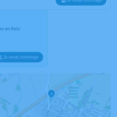
Je rends hommage
es en Retz
Je rends hommage
3