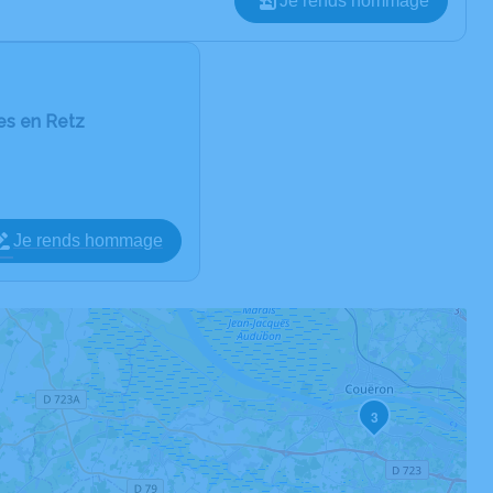
Je rends hommage
es en Retz
Je rends hommage
3