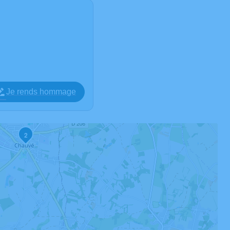
Je rends hommage
2