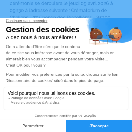
cérémonie se déroulera le jeudi 09 avril 2026 à
09h30 à l’adresse suivante : Crématorium de
Challans - 27 Chemin des Bretellières - 85300
Challans.
Nous vous invitons à utiliser cet espace pour
laisser vos condoléances, partager des photos
souvenirs, une anecdote ou exprimer vos pensées
à travers des poèmes ou des textes. Cet endroit
est un lieu d'expression dédié à honorer la
mémoire de Michel GUILLOU.
Je rends hommage
Cérémonie civile
jeudi 09 avril 2026 à 09h30
37
Crématorium de Challans
Faire-part
Hommages
27 Chemin des Bretellières