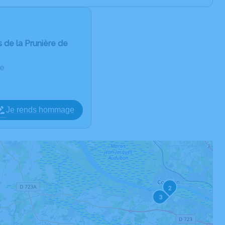
 de la Prunière de
ue
Je rends hommage
2
3